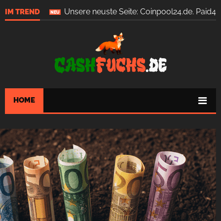
Unsere neuste Seite: Coinpool24.de. Paid4 i
IM TREND
NEU
Cash
Fuchs
.de
HOME