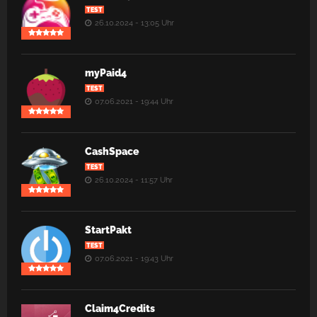
TEST
26.10.2024 - 13:05 Uhr
myPaid4
TEST
07.06.2021 - 19:44 Uhr
CashSpace
TEST
26.10.2024 - 11:57 Uhr
StartPakt
TEST
07.06.2021 - 19:43 Uhr
Claim4Credits