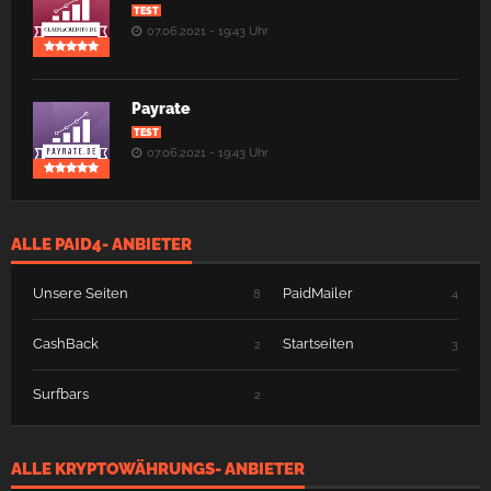
TEST
07.06.2021 - 19:43 Uhr
Payrate
TEST
07.06.2021 - 19:43 Uhr
ALLE PAID4- ANBIETER
Unsere Seiten
PaidMailer
8
4
CashBack
Startseiten
2
3
Surfbars
2
ALLE KRYPTOWÄHRUNGS- ANBIETER