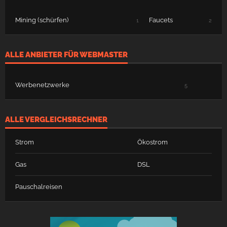
Mining (schürfen)
Faucets
1
2
ALLE ANBIETER FÜR WEBMASTER
Werbenetzwerke
5
ALLE VERGLEICHSRECHNER
Strom
Ökostrom
Gas
DSL
Pauschalreisen