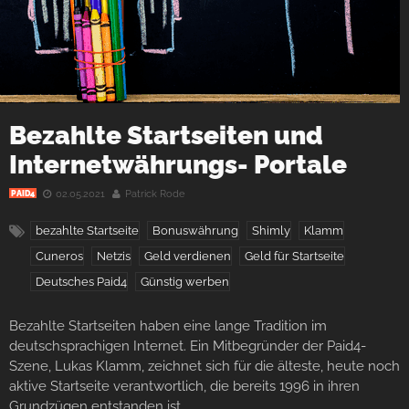
Bezahlte Startseiten und
Internetwährungs- Portale
02.05.2021
Patrick Rode
PAID4
bezahlte Startseite
Bonuswährung
Shimly
Klamm
Cuneros
Netzis
Geld verdienen
Geld für Startseite
Deutsches Paid4
Günstig werben
Bezahlte Startseiten haben eine lange Tradition im
deutschsprachigen Internet. Ein Mitbegründer der Paid4-
Szene, Lukas Klamm, zeichnet sich für die älteste, heute noch
aktive Startseite verantwortlich, die bereits 1996 in ihren
Grundzügen entstanden ist.