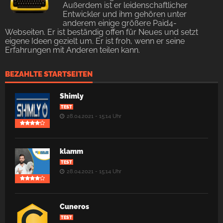
Außerdem ist er leidenschaftlicher
Entwickler und ihm gehören unter
anderem einige größere Paid4-
Webseiten. Er ist beständig offen für Neues und setzt
eigene Ideen gezielt um. Er ist froh, wenn er seine
Erfahrungen mit Anderen teilen kann.
BEZAHLTE STARTSEITEN
Shimly
TEST
28.04.2021 - 15:14 Uhr
klamm
TEST
28.04.2021 - 15:14 Uhr
Cuneros
TEST