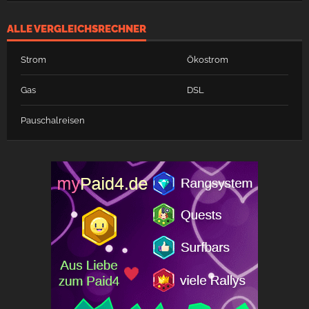
ALLE VERGLEICHSRECHNER
Strom
Ökostrom
Gas
DSL
Pauschalreisen