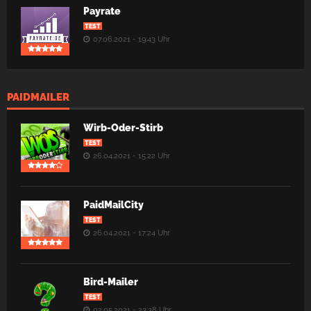
Payrate
TEST
07.06.2021 - 19:43 Uhr
PAIDMAILER
Wirb-Oder-Stirb
TEST
26.04.2021 - 15:22 Uhr
PaidMailCity
TEST
26.04.2021 - 17:24 Uhr
Bird-Mailer
TEST
02.05.2021 - 23:38 Uhr