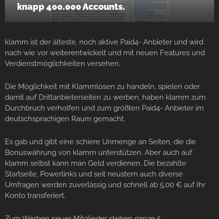
knapp 400.000 Accounts.
klamm ist der älteste, noch aktive Paid4- Anbieter und wird
nach wie vor weiterentwickelt und mit neuen Features und
Verdienstmöglichkeiten versehen.
Die Möglichkeit mit Klammlosen zu handeln, spielen oder
damit auf Drittanbieterseiten zu werben, haben klamm zum
Durchbruch verholfen und zum größten Paid4- Anbieter im
deutschsprachigen Raum gemacht.
Es gab und gibt eine schiere Unmenge an Seiten, die die
Bonuswährung von klamm unterstützen. Aber auch auf
klamm selbst kann man Geld verdienen. Die bezahlte
Startseite, Powerlinks und seit neustem auch diverse
Umfragen werden zuverlässig und schnell ab 5,00 € auf Ihr
Konto transferiert.
Zum Werben neuer Mitglieder stehen ganze 5