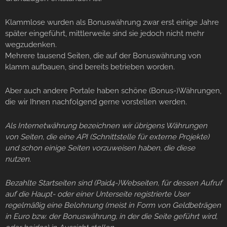
Klammlose wurden als Bonuswährung zwar erst einige Jahre
später eingeführt, mittlerweile sind sie jedoch nicht mehr
wegzudenken.
Mehrere tausend Seiten, die auf der Bonuswährung von
klamm aufbauen, sind bereits betrieben worden.
Aber auch andere Portale haben schöne (Bonus-)Währungen,
die wir Ihnen nachfolgend gerne vorstellen werden.
Als Internetwährung bezeichnen wir übrigens Währungen
von Seiten, die eine API (Schnittstelle für externe Projekte)
und schon einige Seiten vorzuweisen haben, die diese
nutzen.
Bezahlte Startseiten sind (Paid4-)Webseiten, für dessen Aufruf
auf die Haupt- oder einer Unterseite registrierte User
regelmäßig eine Belohnung (meist in Form von Geldbeträgen
in Euro bzw. der Bonuswährung, in der die Seite geführt wird,