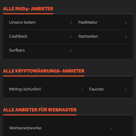
ALLE PAID4- ANBIETER
Unsere Seiten
PaidMailer
8
4
CashBack
Startseiten
2
3
Surfbars
2
ALLE KRYPTOWÄHRUNGS- ANBIETER
Mining (schürfen)
Faucets
1
2
ALLE ANBIETER FÜR WEBMASTER
Werbenetzwerke
5