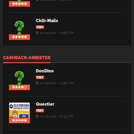
Chili-Mails
TEST
02.05.2021 - 23:38 Uhr
CASHBACK-ANBIETER
DonDino
TEST
02.05.2021 - 23:36 Uhr
Questler
TEST
02.05.2021 - 21:33 Uhr