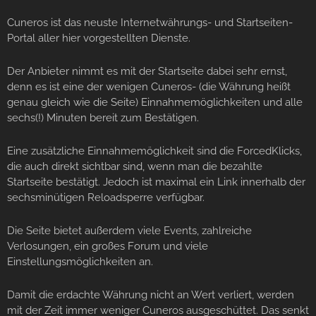
Cuneros ist das neuste Internetwährungs- und Startseiten-
Portal aller hier vorgestellten Dienste.
Der Anbieter nimmt es mit der Startseite dabei sehr ernst,
denn es ist eine der wenigen Cuneros- (die Währung heißt
genau gleich wie die Seite) Einnahmemöglichkeiten und alle
sechs(!) Minuten bereit zum Bestätigen.
Eine zusätzliche Einnahmemöglichkeit sind die ForcedKlicks,
die auch direkt sichtbar sind, wenn man die bezahlte
Startseite bestätigt. Jedoch ist maximal ein Link innerhalb der
sechsminütigen Reloadsperre verfügbar.
Die Seite bietet außerdem viele Events, zahlreiche
Verlosungen, ein großes Forum und viele
Einstellungsmöglichkeiten an.
Damit die erdachte Währung nicht an Wert verliert, werden
mit der Zeit immer weniger Cuneros ausgeschüttet. Das senkt