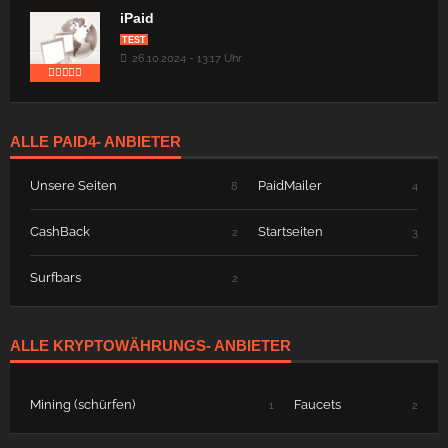
iPaid
TEST
26.10.2024 - 13:17 Uhr
ALLE PAID4- ANBIETER
Unsere Seiten
PaidMailer
8
4
CashBack
Startseiten
2
3
Surfbars
2
ALLE KRYPTOWÄHRUNGS- ANBIETER
Mining (schürfen)
Faucets
1
2