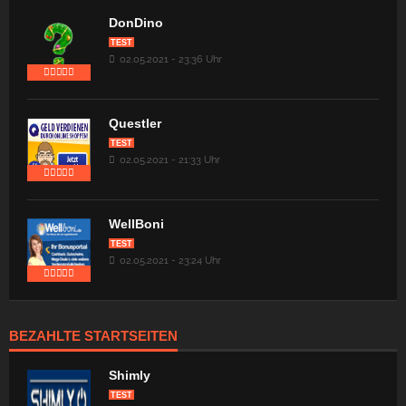
DonDino
TEST
02.05.2021 - 23:36 Uhr
Questler
TEST
02.05.2021 - 21:33 Uhr
WellBoni
TEST
02.05.2021 - 23:24 Uhr
BEZAHLTE STARTSEITEN
Shimly
TEST