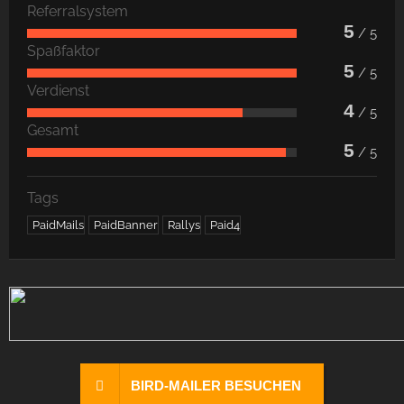
Referralsystem
5
/ 5
Spaßfaktor
5
/ 5
Verdienst
4
/ 5
Gesamt
5
/ 5
Tags
PaidMails
PaidBanner
Rallys
Paid4
BIRD-MAILER BESUCHEN