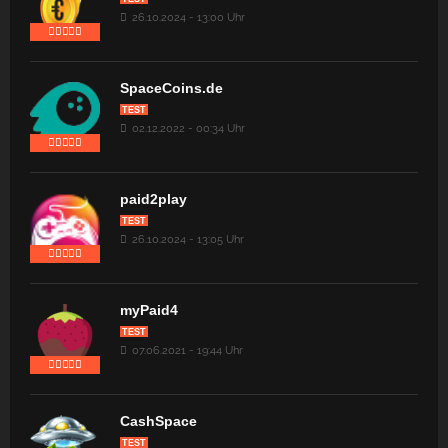
26.10.2024 - 13:00 Uhr
SpaceCoins.de
TEST
02.12.2022 - 00:34 Uhr
paid2play
TEST
26.10.2024 - 13:05 Uhr
myPaid4
TEST
07.06.2021 - 19:44 Uhr
CashSpace
TEST