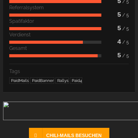
5
/ 5
Referralsystem
5
/ 5
Spaßfaktor
5
/ 5
Verdienst
4
/ 5
Gesamt
5
/ 5
Tags
PaidMails
PaidBanner
Rallys
Paid4
CHILI-MAILS BESUCHEN