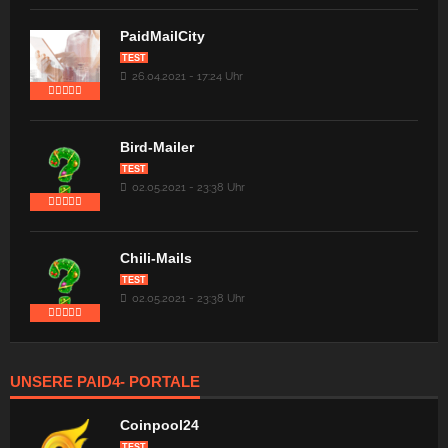
PaidMailCity
TEST
26.04.2021 - 17:24 Uhr
Bird-Mailer
TEST
02.05.2021 - 23:38 Uhr
Chili-Mails
TEST
02.05.2021 - 23:38 Uhr
UNSERE PAID4- PORTALE
Coinpool24
TEST