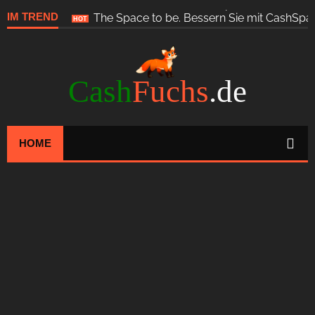
Unsere neuste Seite: Coinpool24.de. Paid4 
IM TREND
NEU
Cash
Fuchs
.de
HOME