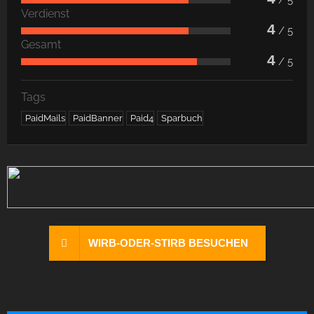
Verdienst
4
/ 5
Gesamt
4
/ 5
Tags
PaidMails
PaidBanner
Paid4
Sparbuch
WIRB-ODER-STIRB BESUCHEN